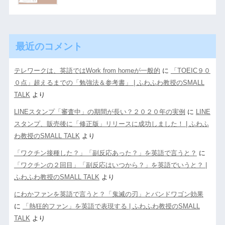
最近のコメント
テレワークは、英語ではWork from homeが一般的
に
「TOEIC９０
０点」超えるまでの「勉強法＆参考書」 | ふわふわ教授のSMALL
TALK
より
LINEスタンプ「審査中」の期間が長い？２０２０年の実例
に
LINE
スタンプ、販売後に「修正版」リリースに成功しました！ | ふわふ
わ教授のSMALL TALK
より
「ワクチン接種した？」「副反応あった？」を英語で言うと？
に
「ワクチンの２回目」「副反応はいつから？」を英語でいうと？ |
ふわふわ教授のSMALL TALK
より
にわかファンを英語で言うと？「鬼滅の刃」とバンドワゴン効果
に
「熱狂的ファン」を英語で表現する | ふわふわ教授のSMALL
TALK
より