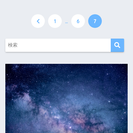
1
…
6
7