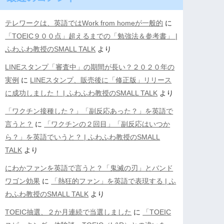
テレワークは、英語ではWork from homeが一般的
に
「TOEIC９００点」超えるまでの「勉強法＆参考書」 |
ふわふわ教授のSMALL TALK
より
LINEスタンプ「審査中」の期間が長い？２０２０年の
実例
に
LINEスタンプ、販売後に「修正版」リリース
に成功しました！ | ふわふわ教授のSMALL TALK
より
「ワクチン接種した？」「副反応あった？」を英語で
言うと？
に
「ワクチンの２回目」「副反応はいつか
ら？」を英語でいうと？ | ふわふわ教授のSMALL
TALK
より
にわかファンを英語で言うと？「鬼滅の刃」とバンド
ワゴン効果
に
「熱狂的ファン」を英語で表現する | ふ
わふわ教授のSMALL TALK
より
TOEIC抽選、２か月連続で当選しました
に
「TOEIC