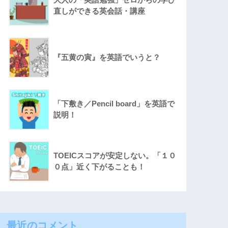
直しができる英会話・講座
『五黄の寅』を英語でいうと？
「下敷き／Pencil board」を英語で
説明！
TOEICスコアが安定しない。「１０
０点」近く下がることも！
最近のコメント