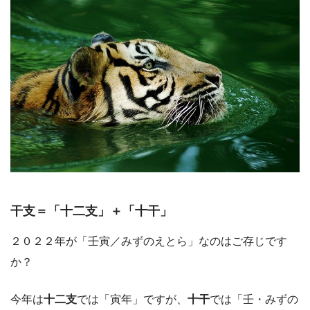
干支＝「十二支」＋「十干」
２０２２年が「壬寅／みずのえとら」なのはご存じです
か？
今年は
十二支
では「寅年」ですが、
十干
では「壬・みずの