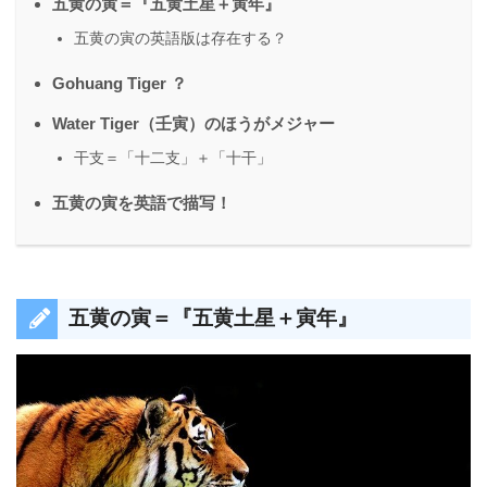
五黄の寅＝『五黄土星＋寅年』
五黄の寅の英語版は存在する？
Gohuang Tiger ？
Water Tiger（壬寅）のほうがメジャー
干支＝「十二支」＋「十干」
五黄の寅を英語で描写！
五黄の寅＝『五黄土星＋寅年』