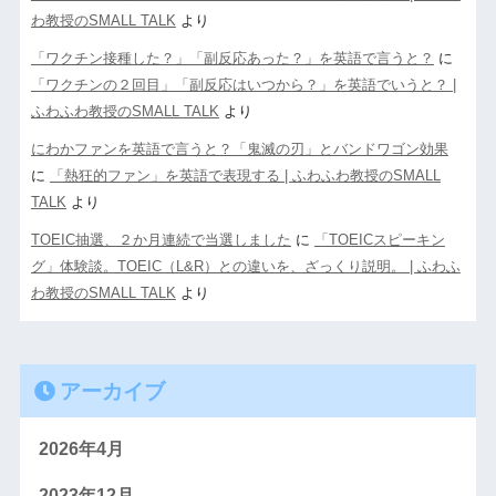
わ教授のSMALL TALK
より
「ワクチン接種した？」「副反応あった？」を英語で言うと？
に
「ワクチンの２回目」「副反応はいつから？」を英語でいうと？ |
ふわふわ教授のSMALL TALK
より
にわかファンを英語で言うと？「鬼滅の刃」とバンドワゴン効果
に
「熱狂的ファン」を英語で表現する | ふわふわ教授のSMALL
TALK
より
TOEIC抽選、２か月連続で当選しました
に
「TOEICスピーキン
グ」体験談。TOEIC（L&R）との違いを、ざっくり説明。 | ふわふ
わ教授のSMALL TALK
より
アーカイブ
2026年4月
2023年12月