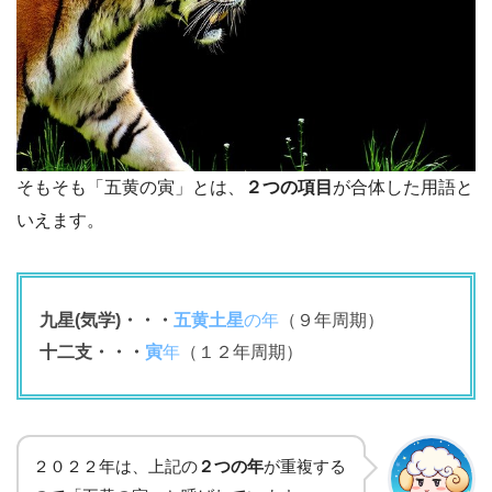
そもそも「五黄の寅」とは、
２つの項目
が合体した用語と
いえます。
九星(気学)・・・
五黄土星
の年
（９年周期）
十二支・・・
寅
年
（１２年周期）
２０２２年は、上記の
２つの年
が重複する