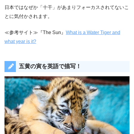
日本ではなぜか「十干」があまりフォーカスされてないこ
とに気付かされます。
≪参考サイト≫『The Sun』
What is a Water Tiger and
what year is it?
五黄の寅を英語で描写！