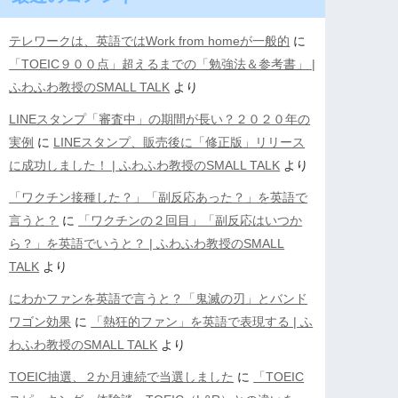
テレワークは、英語ではWork from homeが一般的
に
「TOEIC９００点」超えるまでの「勉強法＆参考書」 |
ふわふわ教授のSMALL TALK
より
LINEスタンプ「審査中」の期間が長い？２０２０年の
実例
に
LINEスタンプ、販売後に「修正版」リリース
に成功しました！ | ふわふわ教授のSMALL TALK
より
「ワクチン接種した？」「副反応あった？」を英語で
言うと？
に
「ワクチンの２回目」「副反応はいつか
ら？」を英語でいうと？ | ふわふわ教授のSMALL
TALK
より
にわかファンを英語で言うと？「鬼滅の刃」とバンド
ワゴン効果
に
「熱狂的ファン」を英語で表現する | ふ
わふわ教授のSMALL TALK
より
TOEIC抽選、２か月連続で当選しました
に
「TOEIC