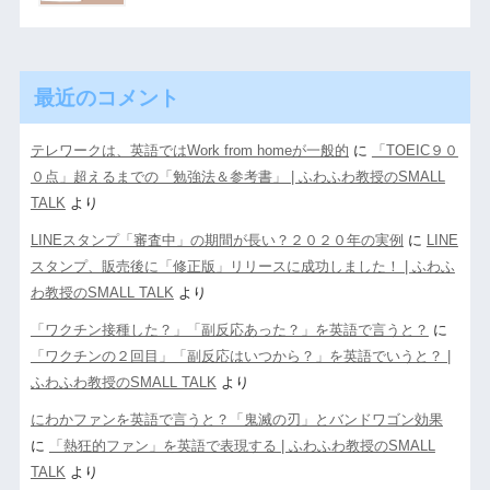
最近のコメント
テレワークは、英語ではWork from homeが一般的
に
「TOEIC９０
０点」超えるまでの「勉強法＆参考書」 | ふわふわ教授のSMALL
TALK
より
LINEスタンプ「審査中」の期間が長い？２０２０年の実例
に
LINE
スタンプ、販売後に「修正版」リリースに成功しました！ | ふわふ
わ教授のSMALL TALK
より
「ワクチン接種した？」「副反応あった？」を英語で言うと？
に
「ワクチンの２回目」「副反応はいつから？」を英語でいうと？ |
ふわふわ教授のSMALL TALK
より
にわかファンを英語で言うと？「鬼滅の刃」とバンドワゴン効果
に
「熱狂的ファン」を英語で表現する | ふわふわ教授のSMALL
TALK
より