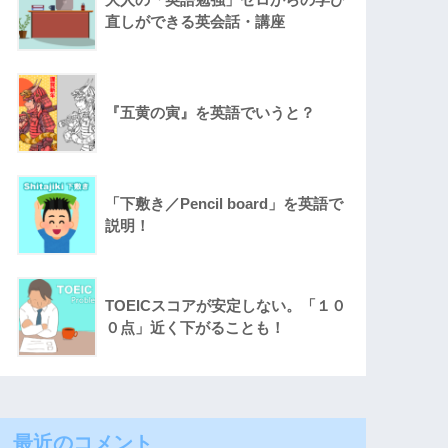
直しができる英会話・講座
『五黄の寅』を英語でいうと？
「下敷き／Pencil board」を英語で
説明！
TOEICスコアが安定しない。「１０
０点」近く下がることも！
最近のコメント