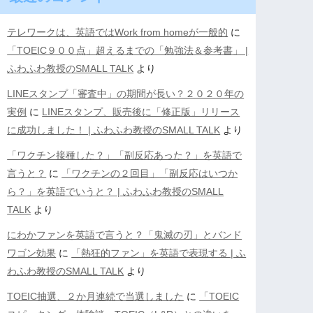
テレワークは、英語ではWork from homeが一般的
に
「TOEIC９００点」超えるまでの「勉強法＆参考書」 |
ふわふわ教授のSMALL TALK
より
LINEスタンプ「審査中」の期間が長い？２０２０年の
実例
に
LINEスタンプ、販売後に「修正版」リリース
に成功しました！ | ふわふわ教授のSMALL TALK
より
「ワクチン接種した？」「副反応あった？」を英語で
言うと？
に
「ワクチンの２回目」「副反応はいつか
ら？」を英語でいうと？ | ふわふわ教授のSMALL
TALK
より
にわかファンを英語で言うと？「鬼滅の刃」とバンド
ワゴン効果
に
「熱狂的ファン」を英語で表現する | ふ
わふわ教授のSMALL TALK
より
TOEIC抽選、２か月連続で当選しました
に
「TOEIC