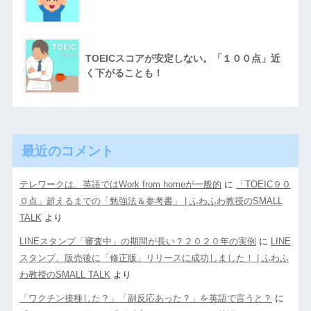
TOEICスコアが安定しない。「１００点」近
く下がることも！
最近のコメント
テレワークは、英語ではWork from homeが一般的
に
「TOEIC９０
０点」超えるまでの「勉強法＆参考書」 | ふわふわ教授のSMALL
TALK
より
LINEスタンプ「審査中」の期間が長い？２０２０年の実例
に
LINE
スタンプ、販売後に「修正版」リリースに成功しました！ | ふわふ
わ教授のSMALL TALK
より
「ワクチン接種した？」「副反応あった？」を英語で言うと？
に