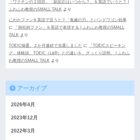
「ワクチンの２回目」「副反応はいつから？」を英語でいうと？ |
ふわふわ教授のSMALL TALK
より
にわかファンを英語で言うと？「鬼滅の刃」とバンドワゴン効果
に
「熱狂的ファン」を英語で表現する | ふわふわ教授のSMALL
TALK
より
TOEIC抽選、２か月連続で当選しました
に
「TOEICスピーキン
グ」体験談。TOEIC（L&R）との違いを、ざっくり説明。 | ふわふ
わ教授のSMALL TALK
より
アーカイブ
2026年4月
2023年12月
2022年3月