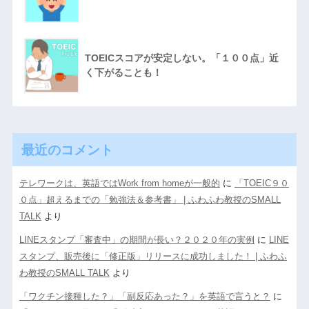
TOEICスコアが安定しない。「１００点」近
く下がることも！
最近のコメント
テレワークは、英語ではWork from homeが一般的
に
「TOEIC９０
０点」超えるまでの「勉強法＆参考書」 | ふわふわ教授のSMALL
TALK
より
LINEスタンプ「審査中」の期間が長い？２０２０年の実例
に
LINE
スタンプ、販売後に「修正版」リリースに成功しました！ | ふわふ
わ教授のSMALL TALK
より
「ワクチン接種した？」「副反応あった？」を英語で言うと？
に