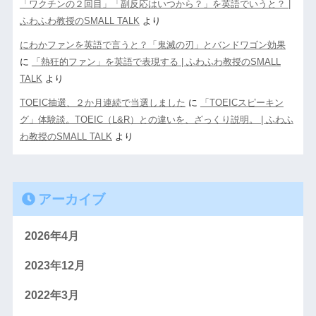
「ワクチンの２回目」「副反応はいつから？」を英語でいうと？ |
ふわふわ教授のSMALL TALK
より
にわかファンを英語で言うと？「鬼滅の刃」とバンドワゴン効果
に
「熱狂的ファン」を英語で表現する | ふわふわ教授のSMALL
TALK
より
TOEIC抽選、２か月連続で当選しました
に
「TOEICスピーキン
グ」体験談。TOEIC（L&R）との違いを、ざっくり説明。 | ふわふ
わ教授のSMALL TALK
より
アーカイブ
2026年4月
2023年12月
2022年3月