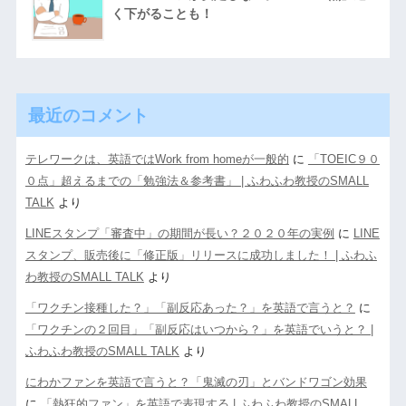
く下がることも！
最近のコメント
テレワークは、英語ではWork from homeが一般的
に
「TOEIC９０
０点」超えるまでの「勉強法＆参考書」 | ふわふわ教授のSMALL
TALK
より
LINEスタンプ「審査中」の期間が長い？２０２０年の実例
に
LINE
スタンプ、販売後に「修正版」リリースに成功しました！ | ふわふ
わ教授のSMALL TALK
より
「ワクチン接種した？」「副反応あった？」を英語で言うと？
に
「ワクチンの２回目」「副反応はいつから？」を英語でいうと？ |
ふわふわ教授のSMALL TALK
より
にわかファンを英語で言うと？「鬼滅の刃」とバンドワゴン効果
に
「熱狂的ファン」を英語で表現する | ふわふわ教授のSMALL